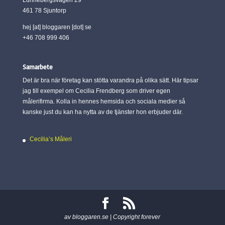
461 78 Sjuntorp
hej [at] bloggaren [dot] se
+46 708 999 406
Samarbete
Det är bra när företag kan stötta varandra på olika sätt. Här tipsar
jag till exempel om Cecilia Frendberg som driver egen
målerifirma. Kolla in hennes hemsida och sociala medier så
kanske just du kan ha nytta av de tjänster hon erbjuder där.
Cecilia’s Måleri
av bloggaren.se | Copyright forever