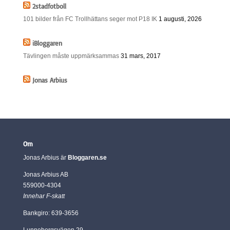
2stadfotboll
101 bilder från FC Trollhättans seger mot P18 IK
1 augusti, 2026
iBloggaren
Tävlingen måste uppmärksammas
31 mars, 2017
Jonas Arbius
Om
Jonas Arbius är
Bloggaren.se
Jonas Arbius AB
559000-4304
Innehar F-skatt
Bankgiro: 639-3656
Lunnebergsvägen 29