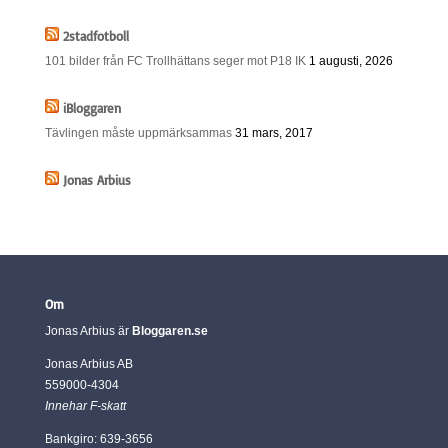
2stadfotboll
101 bilder från FC Trollhättans seger mot P18 IK
1 augusti, 2026
iBloggaren
Tävlingen måste uppmärksammas
31 mars, 2017
Jonas Arbius
Om
Jonas Arbius är
Bloggaren.se
Jonas Arbius AB
559000-4304
Innehar F-skatt
Bankgiro: 639-3656