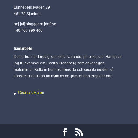
Lunnebergsvägen 29
461 78 Sjuntorp
hej [at] bloggaren [dot] se
+46 708 999 406
Samarbete
Det är bra när företag kan stötta varandra på olika sätt. Här tipsar
jag till exempel om Cecilia Frendberg som driver egen
målerifirma. Kolla in hennes hemsida och sociala medier så
kanske just du kan ha nytta av de tjänster hon erbjuder där.
Cecilia’s Måleri