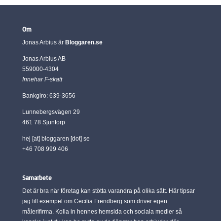
Om
Jonas Arbius är
Bloggaren.se
Jonas Arbius AB
559000-4304
Innehar F-skatt
Bankgiro: 639-3656
Lunnebergsvägen 29
461 78 Sjuntorp
hej [at] bloggaren [dot] se
+46 708 999 406
Samarbete
Det är bra när företag kan stötta varandra på olika sätt. Här tipsar
jag till exempel om Cecilia Frendberg som driver egen
målerifirma. Kolla in hennes hemsida och sociala medier så