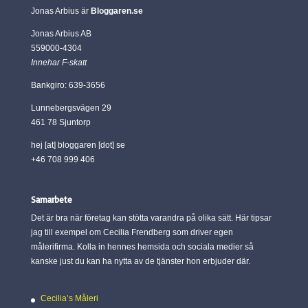
Jonas Arbius är
Bloggaren.se
Jonas Arbius AB
559000-4304
Innehar F-skatt
Bankgiro: 639-3656
Lunnebergsvägen 29
461 78 Sjuntorp
hej [at] bloggaren [dot] se
+46 708 999 406
Samarbete
Det är bra när företag kan stötta varandra på olika sätt. Här tipsar
jag till exempel om Cecilia Frendberg som driver egen
målerifirma. Kolla in hennes hemsida och sociala medier så
kanske just du kan ha nytta av de tjänster hon erbjuder där.
Cecilia’s Måleri