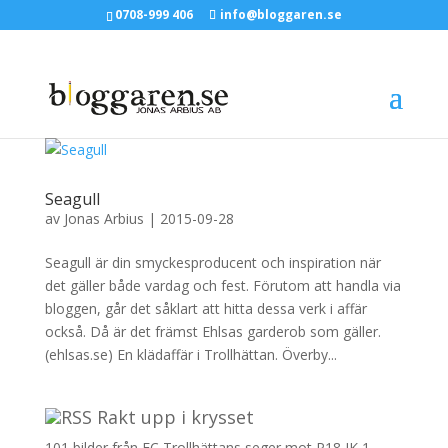
0708-999 406
info@bloggaren.se
Seagull
av
Jonas Arbius
|
2015-09-28
Seagull är din smyckesproducent och inspiration när
det gäller både vardag och fest. Förutom att handla via
bloggen, går det såklart att hitta dessa verk i affär
också. Då är det främst Ehlsas garderob som gäller.
(ehlsas.se) En klädaffär i Trollhättan. Överby...
Rakt upp i krysset
101 bilder från FC Trollhättans seger mot P18 IK
1