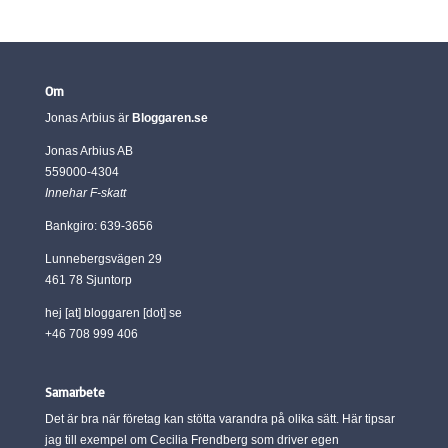
Om
Jonas Arbius är
Bloggaren.se
Jonas Arbius AB
559000-4304
Innehar F-skatt
Bankgiro: 639-3656
Lunnebergsvägen 29
461 78 Sjuntorp
hej [at] bloggaren [dot] se
+46 708 999 406
Samarbete
Det är bra när företag kan stötta varandra på olika sätt. Här tipsar
jag till exempel om Cecilia Frendberg som driver egen