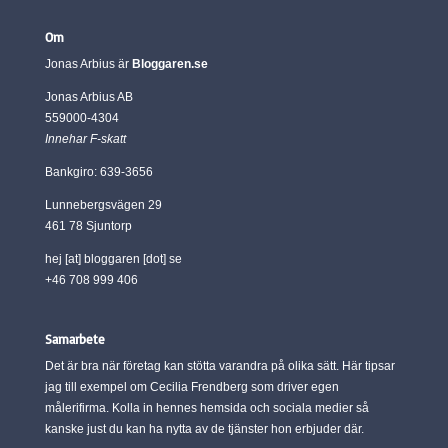
Om
Jonas Arbius är
Bloggaren.se
Jonas Arbius AB
559000-4304
Innehar F-skatt
Bankgiro: 639-3656
Lunnebergsvägen 29
461 78 Sjuntorp
hej [at] bloggaren [dot] se
+46 708 999 406
Samarbete
Det är bra när företag kan stötta varandra på olika sätt. Här tipsar
jag till exempel om Cecilia Frendberg som driver egen
målerifirma. Kolla in hennes hemsida och sociala medier så
kanske just du kan ha nytta av de tjänster hon erbjuder där.