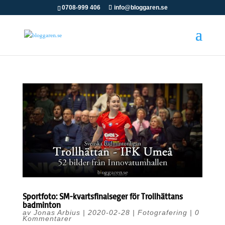
0708-999 406
info@bloggaren.se
Sportfoto: SM-kvartsfinalseger för Trollhättans
badminton
av
Jonas Arbius
|
2020-02-28
|
Fotografering
|
0
Kommentarer