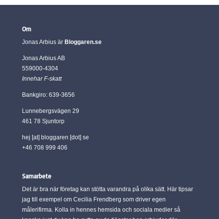
Om
Jonas Arbius är
Bloggaren.se
Jonas Arbius AB
559000-4304
Innehar F-skatt
Bankgiro: 639-3656
Lunnebergsvägen 29
461 78 Sjuntorp
hej [at] bloggaren [dot] se
+46 708 999 406
Samarbete
Det är bra när företag kan stötta varandra på olika sätt. Här tipsar
jag till exempel om Cecilia Frendberg som driver egen
målerifirma. Kolla in hennes hemsida och sociala medier så