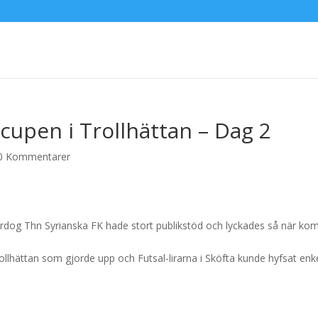
cupen i Trollhättan – Dag 2
0 Kommentarer
erdog Thn Syrianska FK hade stort publikstöd och lyckades så när k
rollhättan som gjorde upp och Futsal-lirarna i Sköfta kunde hyfsat enk