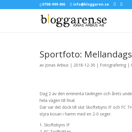
0708-999 406
info@bloggaren.se
Sportfoto: Mellandags
av
Jonas Arbius
|
2018-12-30
|
Fotografering
|
Dag 2 av den eminenta tävlingen och årets und
hela vägen till final.
Där var det dock till slut Skoftebyns IF och FC T
styra kosan i hamn med en 2-0 seger.
1. Skoftebyns IF
2. FC Trollhättan